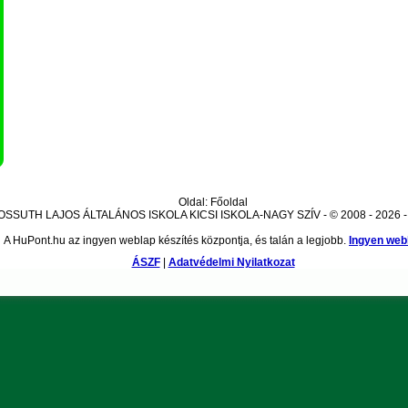
Oldal: Főoldal
OSSUTH LAJOS ÁLTALÁNOS ISKOLA KICSI ISKOLA-NAGY SZÍV - © 2008 - 2026 - k
A HuPont.hu az ingyen weblap készítés központja, és talán a legjobb.
Ingyen web
ÁSZF
|
Adatvédelmi Nyilatkozat