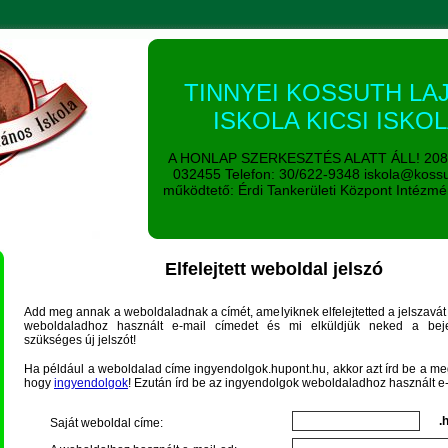
TINNYEI KOSSUTH LA
ISKOLA KICSI ISKO
A HONLAP SZERKESZTÉS ALATT ÁLL! 2086 
032455 Telefon: 30/622-9348 iskola@kossu
működtető: Érdi Tankerületi Központ Intézm
Elfelejtett weboldal jelszó
Add meg annak a weboldaladnak a címét, amelyiknek elfelejtetted a jelszavá
weboldaladhoz használt e-mail címedet és mi elküldjük neked a beje
szükséges új jelszót!
Ha például a weboldalad címe ingyendolgok.hupont.hu, akkor azt írd be a meg
hogy
ingyendolgok
! Ezután írd be az ingyendolgok weboldaladhoz használt e
.
Saját weboldal címe: