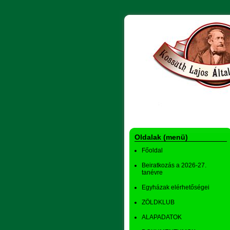
Oldalak (menü)
Főoldal
Beiratkozás a 2026-27.
tanévre
Egyházak elérhetőségei
ZÖLDKLUB
ALAPADATOK