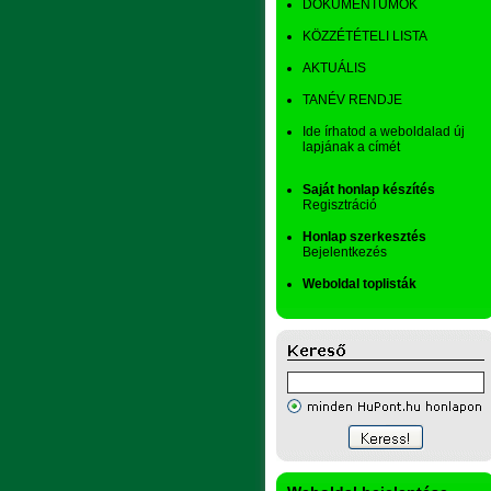
DOKUMENTUMOK
KÖZZÉTÉTELI LISTA
AKTUÁLIS
TANÉV RENDJE
Ide írhatod a weboldalad új
lapjának a címét
Saját honlap készítés
Regisztráció
Honlap szerkesztés
Bejelentkezés
Weboldal toplisták