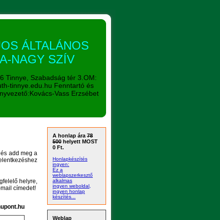
JOS ÁLTALÁNOS
LA-NAGY SZÍV
Tinnye, Szabadság tér 3.OM:
th-tinnye.edu.hu Fenntartó és
ényvezető:Kovács-Vass Erzsébet
A honlap ára
78
500
helyett MOST
0 Ft.
t és add meg a
Honlapkészítés
lentkezéshez
ingyen:
Ez a
weblapszerkesztő
felelő helyre,
alkalmas
ingyen weboldal,
-mail címedet!
ingyen honlap
készítés...
hupont.hu
Weblap