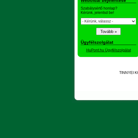
Weboldal bejelentése
Szabálysértő honlap?
Kérünk, jelentsd be!
Ügyfélszolgálat
HuPont.hu Ügyfélszolgálat
TINNYEI K