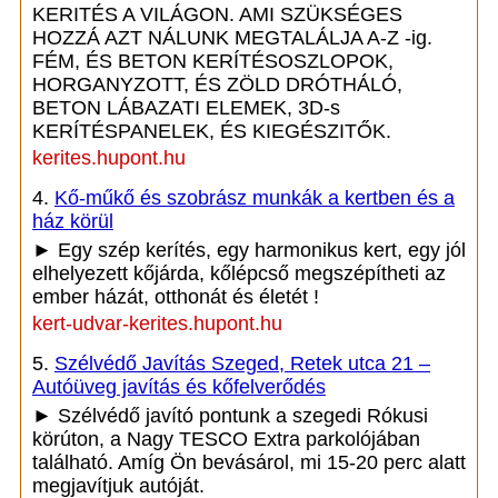
KERITÉS A VILÁGON. AMI SZÜKSÉGES
HOZZÁ AZT NÁLUNK MEGTALÁLJA A-Z -ig.
FÉM, ÉS BETON KERÍTÉSOSZLOPOK,
HORGANYZOTT, ÉS ZÖLD DRÓTHÁLÓ,
BETON LÁBAZATI ELEMEK, 3D-s
KERÍTÉSPANELEK, ÉS KIEGÉSZITŐK.
kerites.hupont.hu
4.
Kő-műkő és szobrász munkák a kertben és a
ház körül
► Egy szép kerítés, egy harmonikus kert, egy jól
elhelyezett kőjárda, kőlépcső megszépítheti az
ember házát, otthonát és életét !
kert-udvar-kerites.hupont.hu
5.
Szélvédő Javítás Szeged, Retek utca 21 –
Autóüveg javítás és kőfelverődés
► Szélvédő javító pontunk a szegedi Rókusi
körúton, a Nagy TESCO Extra parkolójában
található. Amíg Ön bevásárol, mi 15-20 perc alatt
megjavítjuk autóját.