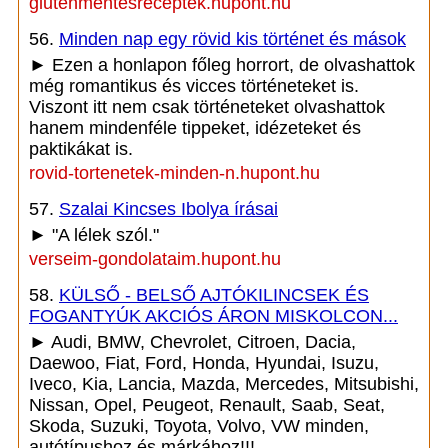
glutenmentesreceptek.hupont.hu
56.
Minden nap egy rövid kis történet és mások
► Ezen a honlapon főleg horrort, de olvashattok
még romantikus és vicces történeteket is.
Viszont itt nem csak történeteket olvashattok
hanem mindenféle tippeket, idézeteket és
paktikákat is.
rovid-tortenetek-minden-n.hupont.hu
57.
Szalai Kincses Ibolya írásai
► "A lélek szól."
verseim-gondolataim.hupont.hu
58.
KÜLSŐ - BELSŐ AJTÓKILINCSEK ÉS
FOGANTYÚK AKCIÓS ÁRON MISKOLCON...
► Audi, BMW, Chevrolet, Citroen, Dacia,
Daewoo, Fiat, Ford, Honda, Hyundai, Isuzu,
Iveco, Kia, Lancia, Mazda, Mercedes, Mitsubishi,
Nissan, Opel, Peugeot, Renault, Saab, Seat,
Skoda, Suzuki, Toyota, Volvo, VW minden,
autótípushoz és márkához!!!