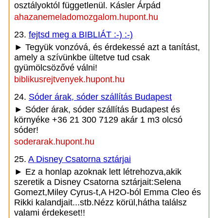
osztályoktól függetlenül. Kásler Árpád
ahazanemeladomozgalom.hupont.hu
23.
fejtsd meg a BIBLIÁT :-) :-)
► Tegyük vonzóvá, és érdekessé azt a tanítást,
amely a szívünkbe ültetve tud csak
gyümölcsözővé válni!
biblikusrejtvenyek.hupont.hu
24.
Sóder árak, sóder szállítás Budapest
► Sóder árak, sóder szállítás Budapest és
környéke +36 21 300 7129 akár 1 m3 olcsó
sóder!
soderarak.hupont.hu
25.
A Disney Csatorna sztárjai
► Ez a honlap azoknak lett létrehozva,akik
szeretik a Disney Csatorna sztárjait:Selena
Gomezt,Miley Cyrus-t,A H2O-ból Emma Cleo és
Rikki kalandjait...stb.Nézz körül,hátha találsz
valami érdekeset!!