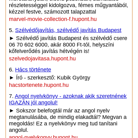
részletességgel kidolgozva, fémes műgyantából,
kézzel festve, számozott talapzattal
marvel-movie-collection-f.hupont.hu
5.
Szélvédőjavítás, szélvédő javítás Budapest
► Szélvédő javítás Budapest és szélvédő csere
06 70 602 6000, akár 8000 Ft-tól, helyszíni
kőfelverődés javítás hétvégén is!
szelvedojavitasa.hupont.hu
6.
Hács története
► Író - szerkesztő: Kubik György
hacstortenete.hupont.hu
7.
Angol nyelvkönyv - azoknak akik szeretnének
IGAZÁN jól angolul!
► Sokszor belefogtál már az angol nyelv
megtanulásába, de mindig elakadtál? Megvan a
megoldás! Ez a nyelvkönyv meg tud tanítani
angolul.
angol-nyelvkonyv.hupont.hu