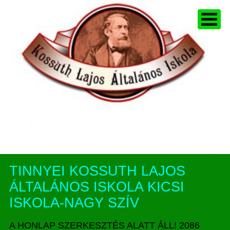
TINNYEI KOSSUTH LAJOS
ÁLTALÁNOS ISKOLA KICSI
ISKOLA-NAGY SZÍV
A HONLAP SZERKESZTÉS ALATT ÁLL! 2086