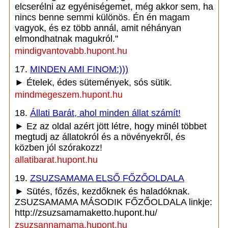
elcserélni az egyéniségemet, még akkor sem, ha
nincs benne semmi különös. Én én magam
vagyok, és ez több annál, amit néhányan
elmondhatnak magukról."
mindigvantovabb.hupont.hu
17.
MINDEN AMI FINOM:)))
► Ételek, édes sütemények, sós sütik.
mindmegeszem.hupont.hu
18.
Állati Barát, ahol minden állat számít!
► Ez az oldal azért jött létre, hogy minél többet
megtudj az állatokról és a növényekről, és
közben jól szórakozz!
allatibarat.hupont.hu
19.
ZSUZSAMAMA ELSŐ FŐZŐOLDALA
► Sütés, főzés, kezdőknek és haladóknak.
ZSUZSAMAMA MÁSODIK FŐZŐOLDALA linkje:
http://zsuzsamamaketto.hupont.hu/
zsuzsannamama.hupont.hu