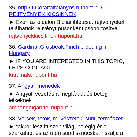
35.
http://tukoraltaltalanyos.hupont.hu/
REJTVÉNYEK KICSIKNEK
► Ezen az oldalon Bibliai ihletésű, rejtvényeket
találhattok rejtvénytípusonként csoportosítva.
rejtvenyekkicsiknek.hupont.hu
36.
Cardinal,Grosbeak,Finch breeding in
Hungary
► IF YOU ARE INTERESTED IN THIS TOPIC,
LET'S CONTACT
kardinals.hupont.hu
37.
Angyali menedék
► Angyali vezetés a megfáradt és beteg
lelkeknek
archangelgabriel.hupont.hu
38.
Versek, fotók, művészetek, süni, természet.
► "akkor lesz itt szép világ, ha égig ér a
szarkaláb, és az úton sündisznócska, riszálja a