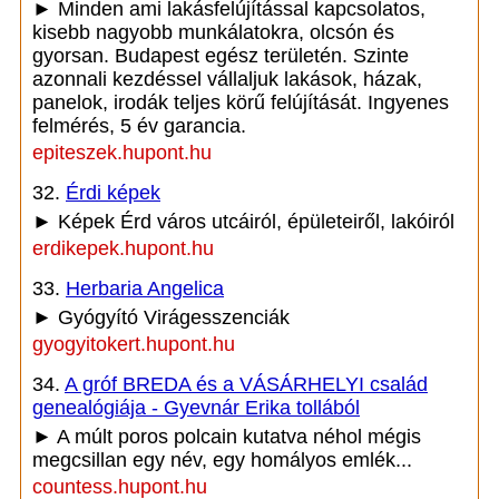
► Minden ami lakásfelújítással kapcsolatos,
kisebb nagyobb munkálatokra, olcsón és
gyorsan. Budapest egész területén. Szinte
azonnali kezdéssel vállaljuk lakások, házak,
panelok, irodák teljes körű felújítását. Ingyenes
felmérés, 5 év garancia.
epiteszek.hupont.hu
32.
Érdi képek
► Képek Érd város utcáiról, épületeiről, lakóiról
erdikepek.hupont.hu
33.
Herbaria Angelica
► Gyógyító Virágesszenciák
gyogyitokert.hupont.hu
34.
A gróf BREDA és a VÁSÁRHELYI család
genealógiája - Gyevnár Erika tollából
► A múlt poros polcain kutatva néhol mégis
megcsillan egy név, egy homályos emlék...
countess.hupont.hu