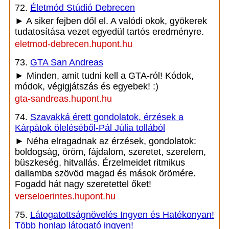
72.
Életmód Stúdió Debrecen
► A siker fejben dől el. A valódi okok, gyökerek
tudatosítása vezet egyedül tartós eredményre.
eletmod-debrecen.hupont.hu
73.
GTA San Andreas
► Minden, amit tudni kell a GTA-ról! Kódok,
módok, végigjátszás és egyebek! :)
gta-sandreas.hupont.hu
74.
Szavakká érett gondolatok, érzések a
Kárpátok öleléséből-Pál Júlia tollából
► Néha elragadnak az érzések, gondolatok:
boldogság, öröm, fájdalom, szeretet, szerelem,
büszkeség, hitvallás. Érzelmeidet ritmikus
dallamba szövöd magad és mások örömére.
Fogadd hát nagy szeretettel őket!
verseloerintes.hupont.hu
75.
Látogatottságnövelés Ingyen és Hatékonyan!
Több honlap látogató ingyen!