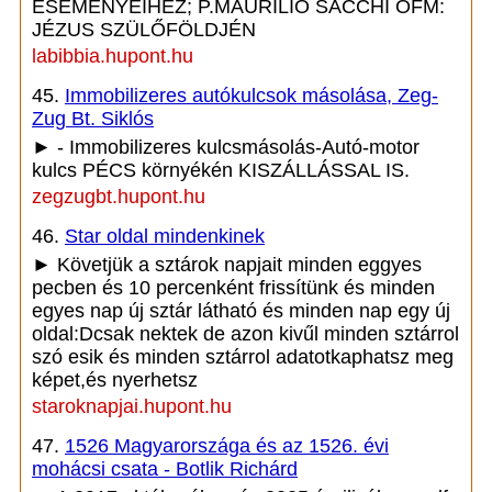
ESEMÉNYEIHEZ; P.MAURILIO SACCHI OFM:
JÉZUS SZÜLŐFÖLDJÉN
labibbia.hupont.hu
45.
Immobilizeres autókulcsok másolása, Zeg-
Zug Bt. Siklós
► - Immobilizeres kulcsmásolás-Autó-motor
kulcs PÉCS környékén KISZÁLLÁSSAL IS.
zegzugbt.hupont.hu
46.
Star oldal mindenkinek
► Követjük a sztárok napjait minden eggyes
pecben és 10 percenként frissítünk és minden
egyes nap új sztár látható és minden nap egy új
oldal:Dcsak nektek de azon kivűl minden sztárrol
szó esik és minden sztárrol adatotkaphatsz meg
képet,és nyerhetsz
staroknapjai.hupont.hu
47.
1526 Magyarországa és az 1526. évi
mohácsi csata - Botlik Richárd