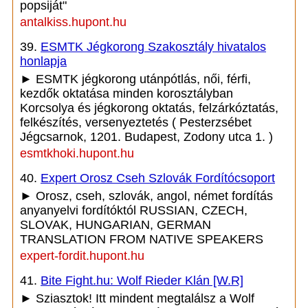
popsiját"
antalkiss.hupont.hu
39.
ESMTK Jégkorong Szakosztály hivatalos
honlapja
► ESMTK jégkorong utánpótlás, női, férfi,
kezdők oktatása minden korosztályban
Korcsolya és jégkorong oktatás, felzárkóztatás,
felkészítés, versenyeztetés ( Pesterzsébet
Jégcsarnok, 1201. Budapest, Zodony utca 1. )
esmtkhoki.hupont.hu
40.
Expert Orosz Cseh Szlovák Fordítócsoport
► Orosz, cseh, szlovák, angol, német fordítás
anyanyelvi fordítóktól RUSSIAN, CZECH,
SLOVAK, HUNGARIAN, GERMAN
TRANSLATION FROM NATIVE SPEAKERS
expert-fordit.hupont.hu
41.
Bite Fight.hu: Wolf Rieder Klán [W.R]
► Sziasztok! Itt mindent megtalálsz a Wolf