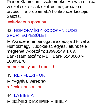
Rieder Klánról ami csak érdekel!Ha valami hibát
veszel észre csak szolj és megpróbálom
orvosolni a problémát.A honlap szerkeztője:
Saszta.
wolf-rieder.hupont.hu
42.
HOMOKMÉGY KODOKAN JUDO
SPORTEGYESÜLET
► Aki szeretné támogatni az adója 1%-val a
Homokmégyi Judokákat, egyesületünk felé
megteheti Adószám: 18596148-1-03,
Bankszámlaszám: MBH Bank 51400037-
10005178
homokmegyjudo.hupont.hu
43.
RE - FLEXI - OK
► "Ágyúval verébre?!"
reflexiok.hupont.hu
44.
LA BIBBIA
► SZÍNES DIAKÉPEK A BIBLIA