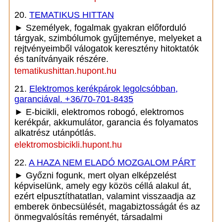
20.
TEMATIKUS HITTAN
► Személyek, fogalmak gyakran előforduló
tárgyak, szimbólumok gyűjteménye, melyeket a
rejtvényeimből válogatok keresztény hitoktatók
és tanítványaik részére.
tematikushittan.hupont.hu
21.
Elektromos kerékpárok legolcsóbban,
garanciával. +36/70-701-8435
► E-bicikli, elektromos robogó, elektromos
kerékpár, akkumulátor, garancia és folyamatos
alkatrész utánpótlás.
elektromosbicikli.hupont.hu
22.
A HAZA NEM ELADÓ MOZGALOM PÁRT
► Győzni fogunk, mert olyan elképzelést
képviselünk, amely egy közös céllá alakul át,
ezért elpusztíthatatlan, valamint visszaadja az
emberek önbecsülését, magabiztosságát és az
önmegvalósítás reményét, társadalmi