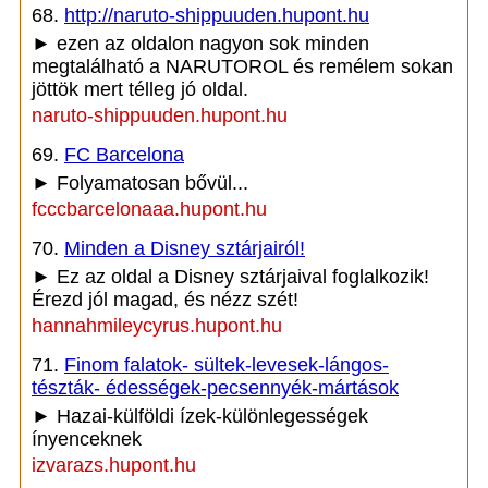
68.
http://naruto-shippuuden.hupont.hu
► ezen az oldalon nagyon sok minden
megtalálható a NARUTOROL és remélem sokan
jöttök mert télleg jó oldal.
naruto-shippuuden.hupont.hu
69.
FC Barcelona
► Folyamatosan bővül...
fcccbarcelonaaa.hupont.hu
70.
Minden a Disney sztárjairól!
► Ez az oldal a Disney sztárjaival foglalkozik!
Érezd jól magad, és nézz szét!
hannahmileycyrus.hupont.hu
71.
Finom falatok- sültek-levesek-lángos-
tészták- édességek-pecsennyék-mártások
► Hazai-külföldi ízek-különlegességek
ínyenceknek
izvarazs.hupont.hu