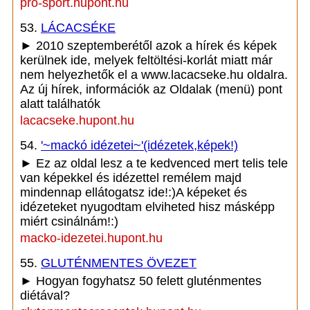
pro-sport.hupont.hu
53.
LÁCACSÉKE
► 2010 szeptemberétől azok a hírek és képek
kerülnek ide, melyek feltöltési-korlát miatt már
nem helyezhetők el a www.lacacseke.hu oldalra.
Az új hírek, információk az Oldalak (menü) pont
alatt találhatók
lacacseke.hupont.hu
54.
'~mackó idézetei~'(idézetek,képek!)
► Ez az oldal lesz a te kedvenced mert telis tele
van képekkel és idézettel remélem majd
mindennap ellátogatsz ide!:)A képeket és
idézeteket nyugodtam elviheted hisz másképp
miért csinálnám!:)
macko-idezetei.hupont.hu
55.
GLUTÉNMENTES ÖVEZET
► Hogyan fogyhatsz 50 felett gluténmentes
diétával?