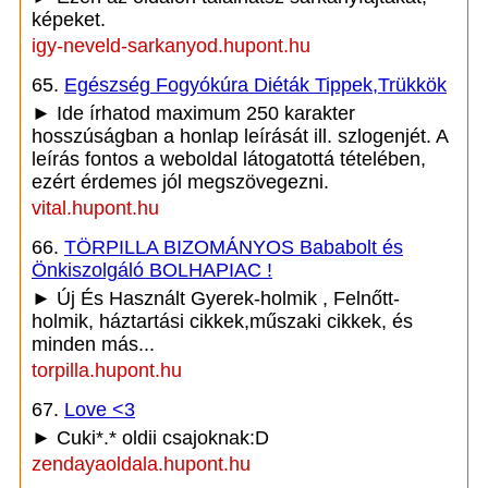
képeket.
igy-neveld-sarkanyod.hupont.hu
65.
Egészség Fogyókúra Diéták Tippek,Trükkök
► Ide írhatod maximum 250 karakter
hosszúságban a honlap leírását ill. szlogenjét. A
leírás fontos a weboldal látogatottá tételében,
ezért érdemes jól megszövegezni.
vital.hupont.hu
66.
TÖRPILLA BIZOMÁNYOS Bababolt és
Önkiszolgáló BOLHAPIAC !
► Új És Használt Gyerek-holmik , Felnőtt-
holmik, háztartási cikkek,műszaki cikkek, és
minden más...
torpilla.hupont.hu
67.
Love <3
► Cuki*.* oldii csajoknak:D
zendayaoldala.hupont.hu