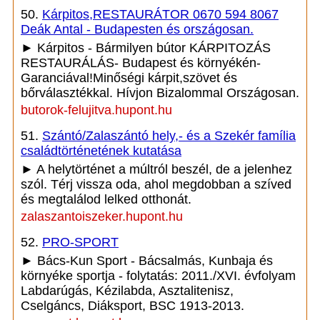
50.
Kárpitos,RESTAURÁTOR 0670 594 8067
Deák Antal - Budapesten és országosan.
► Kárpitos - Bármilyen bútor KÁRPITOZÁS
RESTAURÁLÁS- Budapest és környékén-
Garanciával!Minőségi kárpit,szövet és
bőrválasztékkal. Hívjon Bizalommal Országosan.
butorok-felujitva.hupont.hu
51.
Szántó/Zalaszántó hely,- és a Szekér família
családtörténetének kutatása
► A helytörténet a múltról beszél, de a jelenhez
szól. Térj vissza oda, ahol megdobban a szíved
és megtalálod lelked otthonát.
zalaszantoiszeker.hupont.hu
52.
PRO-SPORT
► Bács-Kun Sport - Bácsalmás, Kunbaja és
környéke sportja - folytatás: 2011./XVI. évfolyam
Labdarúgás, Kézilabda, Asztalitenisz,
Cselgáncs, Diáksport, BSC 1913-2013.