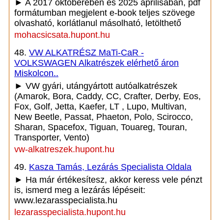
► A 2017 októberében és 2025 áprilisában, pdf
formátumban megjelent e-book teljes szövege
olvasható, korlátlanul másolható, letölthető
mohacsicsata.hupont.hu
48.
VW ALKATRÉSZ MaTi-CaR -
VOLKSWAGEN Alkatrészek elérhető áron
Miskolcon..
► VW gyári, utángyártott autóalkatrészek
(Amarok, Bora, Caddy, CC, Crafter, Derby, Eos,
Fox, Golf, Jetta, Kaefer, LT , Lupo, Multivan,
New Beetle, Passat, Phaeton, Polo, Scirocco,
Sharan, Spacefox, Tiguan, Touareg, Touran,
Transporter, Vento)
vw-alkatreszek.hupont.hu
49.
Kasza Tamás, Lezárás Specialista Oldala
► Ha már értékesítesz, akkor keress vele pénzt
is, ismerd meg a lezárás lépéseit:
www.lezarasspecialista.hu
lezarasspecialista.hupont.hu