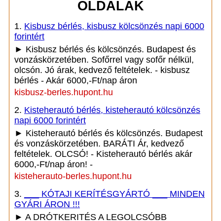
OLDALAK
1.
Kisbusz bérlés, kisbusz kölcsönzés napi 6000
forintért
► Kisbusz bérlés és kölcsönzés. Budapest és
vonzáskörzetében. Sofőrrel vagy sofőr nélkül,
olcsón. Jó árak, kedvező feltételek. - kisbusz
bérlés - Akár 6000,-Ft/nap áron
kisbusz-berles.hupont.hu
2.
Kisteherautó bérlés, kisteherautó kölcsönzés
napi 6000 forintért
► Kisteherautó bérlés és kölcsönzés. Budapest
és vonzáskörzetében. BARÁTI Ár, kedvező
feltételek. OLCSÓ! - Kisteherautó bérlés akár
6000,-Ft/nap áron! -
kisteherauto-berles.hupont.hu
3.
___ KÓTAJI KERÍTÉSGYÁRTÓ ___ MINDEN
GYÁRI ÁRON !!!
► A DRÓTKERITÉS A LEGOLCSÓBB