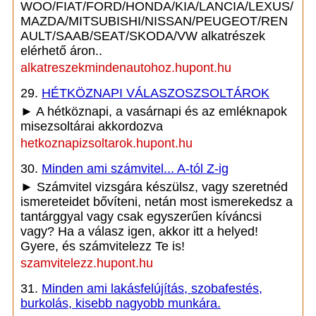
WOO/FIAT/FORD/HONDA/KIA/LANCIA/LEXUS/
MAZDA/MITSUBISHI/NISSAN/PEUGEOT/REN
AULT/SAAB/SEAT/SKODA/VW alkatrészek
elérhető áron..
alkatreszekmindenautohoz.hupont.hu
29.
HÉTKÖZNAPI VÁLASZOSZSOLTÁROK
► A hétköznapi, a vasárnapi és az emléknapok
misezsoltárai akkordozva
hetkoznapizsoltarok.hupont.hu
30.
Minden ami számvitel... A-tól Z-ig
► Számvitel vizsgára készülsz, vagy szeretnéd
ismereteidet bővíteni, netán most ismerekedsz a
tantárggyal vagy csak egyszerűen kíváncsi
vagy? Ha a válasz igen, akkor itt a helyed!
Gyere, és számvitelezz Te is!
szamvitelezz.hupont.hu
31.
Minden ami lakásfelújítás, szobafestés,
burkolás, kisebb nagyobb munkára.