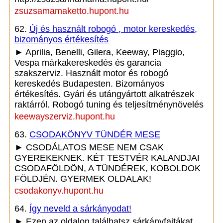
zsuzsamamaketto.hupont.hu
62.
Új és használt robogó , motor kereskedés,
bizományos értékesítés
► Aprilia, Benelli, Gilera, Keeway, Piaggio,
Vespa márkakereskedés és garancia
szakszerviz. Használt motor és robogó
kereskedés Budapesten. Bizományos
értékesítés. Gyári és utángyártott alkatrészek
raktárról. Robogó tuning és teljesítménynövelés
keewayszerviz.hupont.hu
63.
CSODAKÖNYV TÜNDÉR MESE
► CSODÁLATOS MESE NEM CSAK
GYEREKEKNEK. KÉT TESTVÉR KALANDJAI
CSODAFÖLDÖN, A TÜNDÉREK, KOBOLDOK
FÖLDJÉN. GYERMEK OLDALAK!
csodakonyv.hupont.hu
64.
Így neveld a sárkányodat!
► Ezen az oldalon találhatsz sárkányfajtákat,