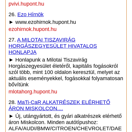
pvivi.hupont.hu
26.
Ezo Hírnök
► www.ezohirnok.hupont.hu
ezohirnok.hupont.hu
27.
A MILOTAI TISZAVIRÁG
HORGÁSZEGYESÜLET HIVATALOS
HONLAPJA
► Honlapunk a Milotai Tiszavirág
Horgászegyesület életéről, kapitális fogásokról
szól több, mint 100 oldalon keresztül, melyet az
aktuális eseményekkel, fogásokkal folyamatosan
bővítünk
mlotahorg.hupont.hu
28.
MaTi-CaR ALKATRÉSZEK ELÉRHETŐ
ÁRON MISKOLCON....
► Új, utángyártott, és gyári alkatrészek elérhető
áron Miskolcon. Minden autótípushoz:
ALFA/AUDI/BMW/CITROEN/CHEVROLET/DAE