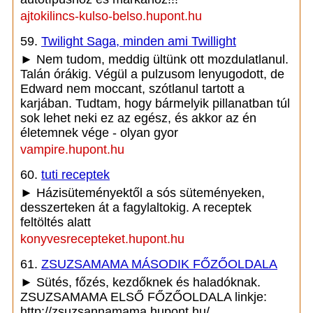
ajtokilincs-kulso-belso.hupont.hu
59.
Twilight Saga, minden ami Twillight
► Nem tudom, meddig ültünk ott mozdulatlanul.
Talán órákig. Végül a pulzusom lenyugodott, de
Edward nem moccant, szótlanul tartott a
karjában. Tudtam, hogy bármelyik pillanatban túl
sok lehet neki ez az egész, és akkor az én
életemnek vége - olyan gyor
vampire.hupont.hu
60.
tuti receptek
► Házisüteményektől a sós süteményeken,
desszerteken át a fagylaltokig. A receptek
feltöltés alatt
konyvesrecepteket.hupont.hu
61.
ZSUZSAMAMA MÁSODIK FŐZŐOLDALA
► Sütés, főzés, kezdőknek és haladóknak.
ZSUZSAMAMA ELSŐ FŐZŐOLDALA linkje:
http://zsuzsannamama.hupont.hu/