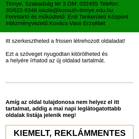
Tinnye, Szabadság tér 3.OM: 032455 Telefon:
30/622-9348 iskola@kossuth-tinnye.edu.hu
Fenntartó és működtető: Érdi Tankerületi Központ
Intézményvezető:Kovács-Vass Erzsébet
Itt szerkesztheted a frissen létrehozott oldaladat!
Ezt a szöveget nyugodtan kitörölheted és
a helyére írhatod az új oldalad tartalmát.
Amíg az oldal tulajdonosa nem helyez el itt
tartalmat, addig a mai napi leglátogatottabb
oldalak listája jelenik meg!
KIEMELT, REKLÁMMENTES