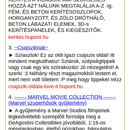
HOZZÁ AZT NÁLUNK MEGTALÁLJA A-Z -ig.
FÉM, ÉS BETON KERÍTÉSOSZLOPOK,
HORGANYZOTT, ÉS ZÖLD DRÓTHÁLÓ,
BETON LÁBAZATI ELEMEK, 3D-s
KERÍTÉSPANELEK, ÉS KIEGÉSZITŐK.
kerites.hupont.hu
3.
~Csajsziknak~
► Sziasztok! Ez az oldi igazi csajszis oldal! Itt
mindent megtudhatsz! Sztárok, szépségtippek
vagy csak egy kis szórakozás! Jó nézegetést! A
szerki :3 Néhány részt magazinokból lestem el,
mert nem volt ötletem :P meg hogy tippeket nézz
csajszik-oldala-love-it.hupont.hu
4.
------- MARVEL MOVIE COLLECTION -------
(Marvel szuperhősök gyűjtemény)
► A gyűjtemény a Marvel Studios filmjeinek
legkedveltebb szereplőit formálja meg a
DeAgostini Collestibles jóvoltából, 1:16-os
méretarányban, élethű pózokban, bámulatos