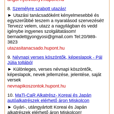
8.
Személyre szabott utazás!
► Utazási tanácsadóként kényelmesebbé és
egyszerűbbé teszem a nyaralásod szervezését!
Tervezz velem, utazz a nagyilágban és vedd
igénybe ingyenes szolgáltatásom!
bernadettgyongyosi@gmail.com Tel:20/989-
3823
utazasitanacsado.hupont.hu
9.
Névnapi verses köszöntők, képeslapok - Pál
Júlia tollából
► Különleges, verses névnapi köszöntők,
képeslapok, nevek jellemzése, jelentése, saját
versek
nevnapikoszontok.hupont.hu
10.
MaTi-CaR Alkatrész- Koreai és Japán
autóalkatrészek elérhető áron Miskolcon
► Gyári-, utángyártott Koreai és Japán
alkatrészek elérhető áron Miskolcon!