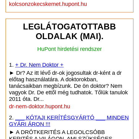
kolcsonzokecskemet.hupont.hu
LEGLÁTOGATOTTABB
OLDALAK (MAI).
HuPont hirdetési rendszer
1.
+ Dr. Nem Doktor +
► Dr? Az itt lévő dr-ok jogosultak dr-ként a dr
előtag használatára. A doktorokban,
tanácsaikban megbízunk. De ön doktor? Nem
vagyok Dr. De ettől még tudhatok. Tőlük tanulok
2011 óta. Dr...
dr-nem-doktor.hupont.hu
2.
___ KÓTAJI KERÍTÉSGYÁRTÓ ___ MINDEN
GYÁRI ÁRON !!!
► A DRÓTKERITÉS A LEGOLCSÓBB
KERITÉS A VILÁGON. AMI SZÜKSÉGES