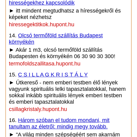
hirességekhez kapcsolódik
► itt mindent megtudhatsz a hírességekről és
képeket nézhetsz
hiressegektitkok.hupont.hu
14.
Olcsó termőföld szállítás Budapest
környékén
► Akár 1 m3, olcsó termőföld szállítás
Budapesten és környékén 06 30 90 30 300!
termofoldszallitasa.hupont.hu
15.
C S I L L A G K R I S T Á L Y
► Útkereső - nem emberi testben élő lények
vagyunk spirituális lelki tapasztalatokkal, hanem
sokkal inkább spirituális lények emberi testben
és emberi tapasztalatokkal
csillagkristaly.hupont.hu
16.
Három szóban el tudom mondani, mit
tanultam az életről: mindig megy tovább.
► "A világ minden szépségéért sem akarnám