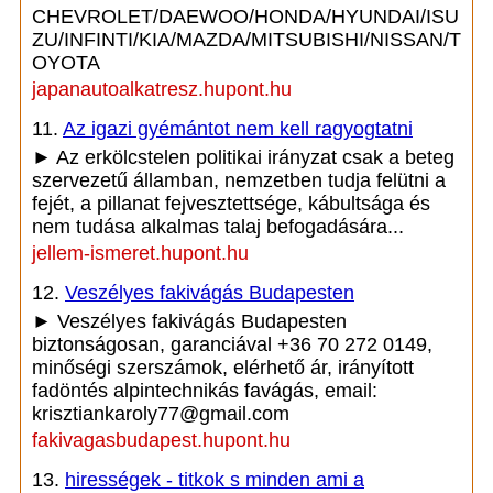
CHEVROLET/DAEWOO/HONDA/HYUNDAI/ISU
ZU/INFINTI/KIA/MAZDA/MITSUBISHI/NISSAN/T
OYOTA
japanautoalkatresz.hupont.hu
11.
Az igazi gyémántot nem kell ragyogtatni
► Az erkölcstelen politikai irányzat csak a beteg
szervezetű államban, nemzetben tudja felütni a
fejét, a pillanat fejvesztettsége, kábultsága és
nem tudása alkalmas talaj befogadására...
jellem-ismeret.hupont.hu
12.
Veszélyes fakivágás Budapesten
► Veszélyes fakivágás Budapesten
biztonságosan, garanciával +36 70 272 0149,
minőségi szerszámok, elérhető ár, irányított
fadöntés alpintechnikás favágás, email:
krisztiankaroly77@gmail.com
fakivagasbudapest.hupont.hu
13.
hirességek - titkok s minden ami a